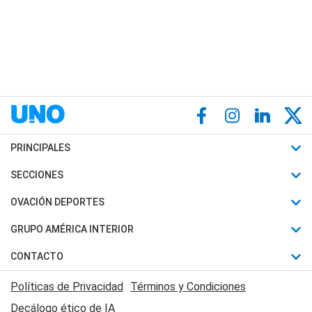
PRINCIPALES
Últimas Noticias
SECCIONES
Política
Horóscopo
OVACIÓN DEPORTES
Sociedad
Motores
Fútbol
GRUPO AMÉRICA INTERIOR
Policiales
Recetas
Mundial
Canal 7 en Vivo
CONTACTO
Judiciales
Trucos caseros
Automovilismo
Radio Nihuil
Acerca de Nosotros
Economia
Políticas de Privacidad
Términos y Condiciones
Series y Películas
Rugby
FM UNA
Contactanos
Decálogo ético de IA