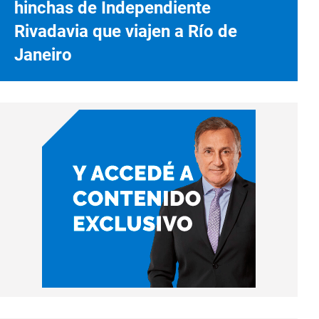
hinchas de Independiente
Rivadavia que viajen a Río de
Janeiro