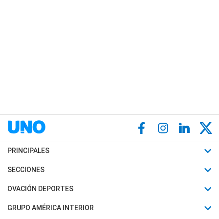
PRINCIPALES
Últimas Noticias
SECCIONES
Política
Horóscopo
OVACIÓN DEPORTES
Sociedad
Motores
Fútbol
GRUPO AMÉRICA INTERIOR
Policiales