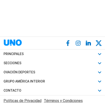
PRINCIPALES
Últimas Noticias
SECCIONES
Política
Horóscopo
OVACIÓN DEPORTES
Sociedad
Motores
Fútbol
GRUPO AMÉRICA INTERIOR
Policiales
Recetas
Mundial
Canal 7 en Vivo
CONTACTO
Judiciales
Trucos caseros
Automovilismo
Radio Nihuil
Acerca de Nosotros
Economia
Políticas de Privacidad
Términos y Condiciones
Series y Películas
Rugby