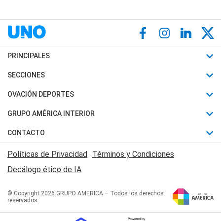
PRINCIPALES
Últimas Noticias
SECCIONES
Política
Horóscopo
OVACIÓN DEPORTES
Sociedad
Motores
Fútbol
GRUPO AMÉRICA INTERIOR
Policiales
Recetas
Mundial
Canal 7 en Vivo
CONTACTO
Judiciales
Trucos caseros
Automovilismo
Radio Nihuil
Acerca de Nosotros
Economia
Políticas de Privacidad
Términos y Condiciones
Series y Películas
Rugby
FM UNA
Contactanos
Decálogo ético de IA
Edictos y Solicitadas
Tenis
Radio Brava
Newsletter
Básquet
© Copyright 2026 GRUPO AMERICA – Todos los derechos
San Juan 8
reservados
Boxeo