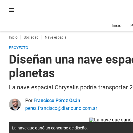
Inicio
P
Inicio
Sociedad
Nave espacial
PROYECTO
Diseñan una nave espa
planetas
La nave espacial Chrysalis podría transportar 
Por
Francisco Pérez Osán
perez.francisco@diariouno.com.ar
La nave que ganó un concurso de diseño.