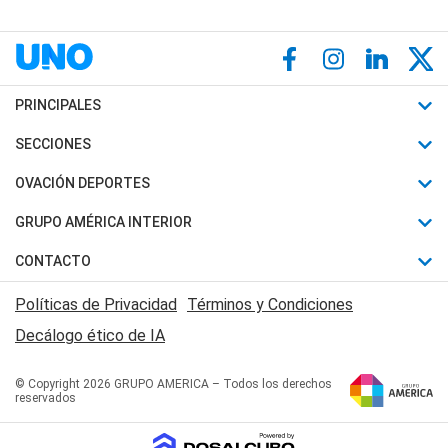
PRINCIPALES
Últimas Noticias
SECCIONES
Política
Horóscopo
OVACIÓN DEPORTES
Sociedad
Motores
Fútbol
GRUPO AMÉRICA INTERIOR
Policiales
Recetas
Mundial
Canal 7 en Vivo
CONTACTO
Judiciales
Trucos caseros
Automovilismo
Radio Nihuil
Acerca de Nosotros
Economia
Políticas de Privacidad
Términos y Condiciones
Series y Películas
Rugby
FM UNA
Contactanos
Decálogo ético de IA
Edictos y Solicitadas
Tenis
Radio Brava
Newsletter
Básquet
© Copyright 2026 GRUPO AMERICA – Todos los derechos
San Juan 8
reservados
Boxeo
Fuera de Juego