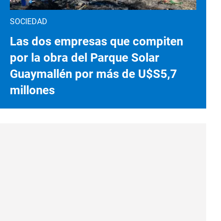
SOCIEDAD
Las dos empresas que compiten
por la obra del Parque Solar
Guaymallén por más de U$S5,7
millones