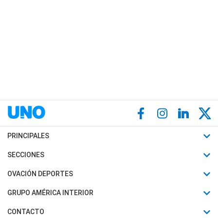
PRINCIPALES
Últimas Noticias
SECCIONES
Política
Horóscopo
OVACIÓN DEPORTES
Sociedad
Motores
Fútbol
GRUPO AMÉRICA INTERIOR
Policiales
Recetas
Mundial
Canal 7 en Vivo
CONTACTO
Judiciales