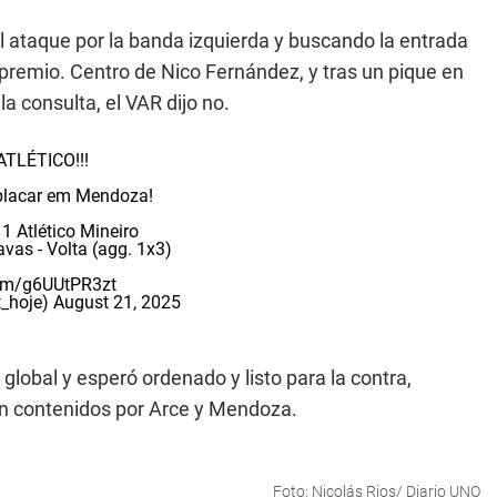
l ataque por la banda izquierda y buscando la entrada
remio. Centro de Nico Fernández, y tras un pique en
a consulta, el VAR dijo no.
TLÉTICO!!!
placar em Mendoza!
1 Atlético Mineiro
avas - Volta (agg. 1x3)
com/g6UUtPR3zt
t_hoje)
August 21, 2025
 global y esperó ordenado y listo para la contra,
en contenidos por Arce y Mendoza.
Foto: Nicolás Rios/ Diario UNO