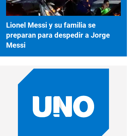
Lionel Messi y su familia se
preparan para despedir a Jorge
Messi