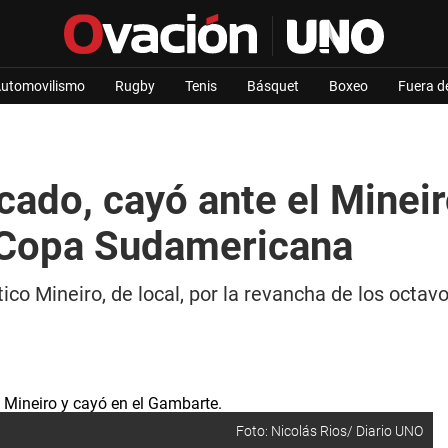
utomovilismo
Rugby
Tenis
Básquet
Boxeo
Fuera d
cado, cayó ante el Minei
 Copa Sudamericana
ico Mineiro, de local, por la revancha de los octa
Foto: Nicolás Rios/ Diario UNO