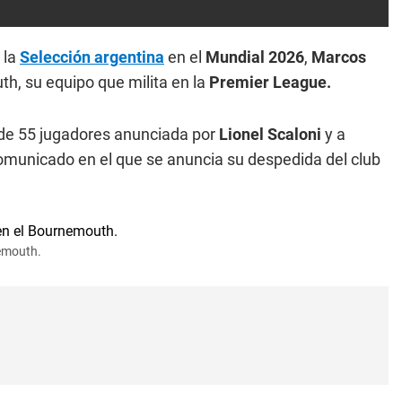
 la
Selección argentina
en el
Mundial 2026
,
Marcos
th, su equipo que milita en la
Premier League.
a de 55 jugadores anunciada por
Lionel Scaloni
y a
omunicado en el que se anuncia su despedida del club
emouth.