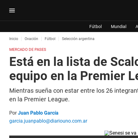
Fútbol
Mundial
A
Inicio
Ovación
Fútbol
Selección argentina
MERCADO DE PASES
Está en la lista de Sca
equipo en la Premier 
Mientras sueña con estar entre los 26 integrant
en la Premier League.
Por
Juan Pablo García
garcia.juanpablo@diariouno.com.ar