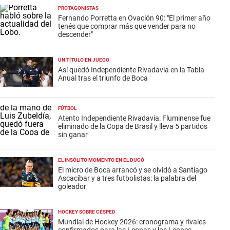
PROTAGONISTAS
Fernando Porretta en Ovación 90: "El primer año
tenés que comprar más que vender para no
descender"
UN TÍTULO EN JUEGO
Así quedó Independiente Rivadavia en la Tabla
Anual tras el triunfo de Boca
FÚTBOL
Atento Independiente Rivadavia: Fluminense fue
eliminado de la Copa de Brasil y lleva 5 partidos
sin ganar
EL INSÓLITO MOMENTO EN EL DUCÓ
El micro de Boca arrancó y se olvidó a Santiago
Ascacíbar y a tres futbolistas: la palabra del
goleador
HOCKEY SOBRE CÉSPED
Mundial de Hockey 2026: cronograma y rivales