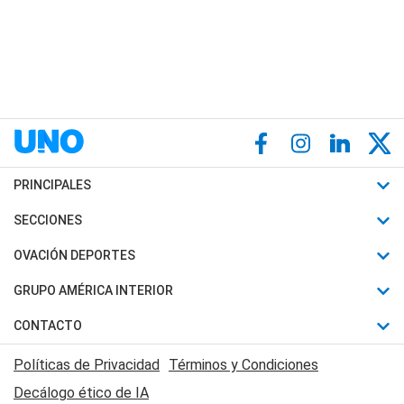
PRINCIPALES
Últimas Noticias
SECCIONES
Política
Horóscopo
OVACIÓN DEPORTES
Sociedad
Motores
Fútbol
GRUPO AMÉRICA INTERIOR
Policiales
Recetas
Mundial
Canal 7 en Vivo
CONTACTO
Judiciales
Trucos caseros
Automovilismo
Radio Nihuil
Acerca de Nosotros
Economia
Políticas de Privacidad
Términos y Condiciones
Series y Películas
Rugby
FM UNA
Contactanos
Decálogo ético de IA
Edictos y Solicitadas