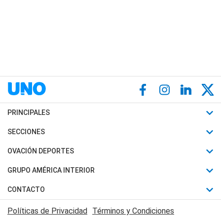
PRINCIPALES
Últimas Noticias
SECCIONES
Política
Horóscopo
OVACIÓN DEPORTES
Sociedad
Motores
Fútbol
GRUPO AMÉRICA INTERIOR
Policiales
Recetas
Mundial
Canal 7 en Vivo
CONTACTO
Judiciales
Trucos caseros
Automovilismo
Radio Nihuil
Acerca de Nosotros
Economia
Políticas de Privacidad
Términos y Condiciones
Series y Películas
Rugby
FM UNA