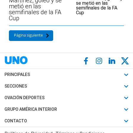
Martínez, goleó y se
metió en las
semifinales de la FA
Cup
Página siguiente
PRINCIPALES
Últimas Noticias
SECCIONES
Política
Horóscopo
OVACIÓN DEPORTES
Sociedad
Motores
Fútbol
GRUPO AMÉRICA INTERIOR
Policiales
Recetas
Mundial
Canal 7 en Vivo
CONTACTO
Judiciales
Trucos caseros
Automovilismo
Radio Nihuil
Acerca de Nosotros