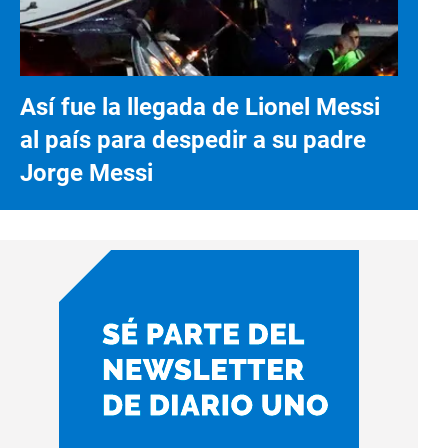
Así fue la llegada de Lionel Messi
al país para despedir a su padre
Jorge Messi