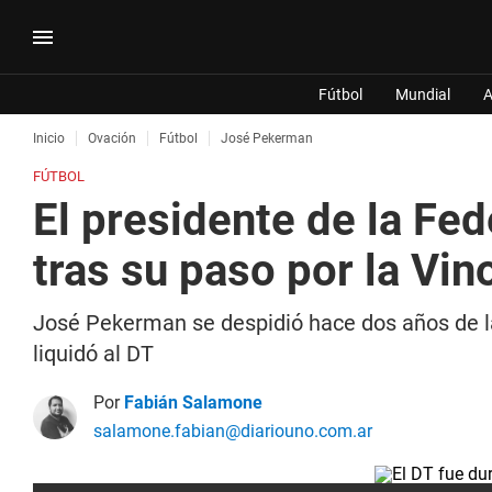
Fútbol
Mundial
A
Inicio
Ovación
Fútbol
José Pekerman
FÚTBOL
El presidente de la F
tras su paso por la Vin
José Pekerman se despidió hace dos años de la 
liquidó al DT
Por
Fabián Salamone
salamone.fabian@diariouno.com.ar