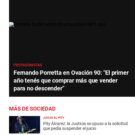
PROTAGONISTAS
Fernando Porretta en Ovación 90: "El primer
año tenés que comprar más que vender
para no descender"
MÁS DE SOCIEDAD
JUICIO AL PITY
Pity Álvarez: la Justicia se opuso a la solicitud
que pedía suspender el juicio