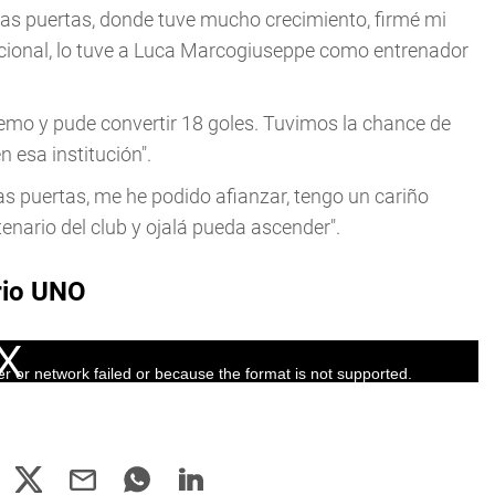
 las puertas, donde tuve mucho crecimiento, firmé mi
acional, lo tuve a Luca Marcogiuseppe como entrenador
remo y pude convertir 18 goles. Tuvimos la chance de
 esa institución".
las puertas, me he podido afianzar, tengo un cariño
tenario del club y ojalá pueda ascender".
rio UNO