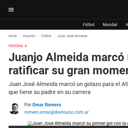
Fútbol
Mundial
A
Inicio
Ovación
Fútbol
Juan José Almeida
FEDERAL A
Juanjo Almeida marcó u
ratificar su gran mome
Juan José Almeida marcó un golazo para el Atlét
que tiene su padre en su carrera
Por
Omar Romero
romero.omar@diariouno.com.ar