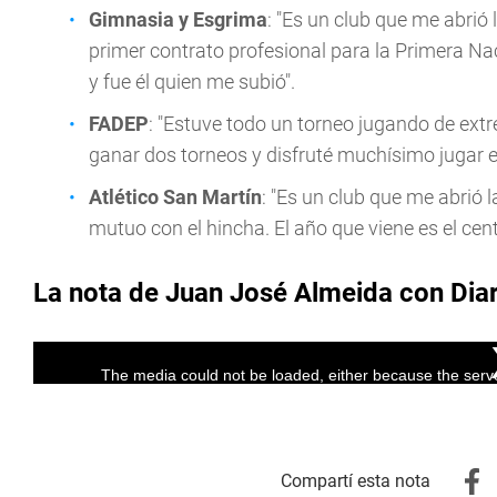
Gimnasia y Esgrima
: "Es un club que me abrió
primer contrato profesional para la Primera N
y fue él quien me subió".
FADEP
: "Estuve todo un torneo jugando de ext
ganar dos torneos y disfruté muchísimo jugar en
Atlético San Martín
: "Es un club que me abrió 
mutuo con el hincha. El año que viene es el cen
La nota de Juan José Almeida con Dia