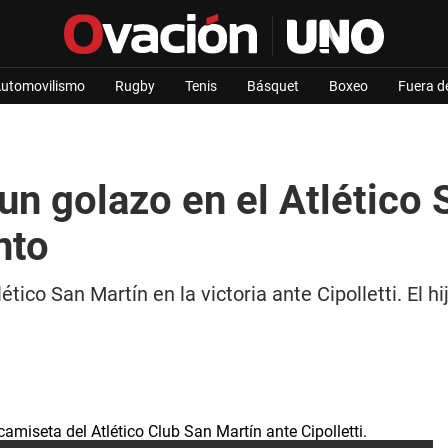
utomovilismo
Rugby
Tenis
Básquet
Boxeo
Fuera d
n golazo en el Atlético 
nto
ico San Martín en la victoria ante Cipolletti. El 