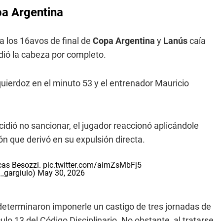
pa Argentina
a los 16avos de final de
Copa Argentina
y
Lanús
caía
rdió la cabeza por completo.
zquierdoz en el minuto 53 y el entrenador Mauricio
cidió no sancionar, el jugador reaccionó aplicándole
n que derivó en su expulsión directa.
ucas Besozzi.
pic.twitter.com/aimZsMbFj5
i_gargiulo)
May 30, 2026
eterminaron imponerle un castigo de tres jornadas de
o 13 del Código Disciplinario. No obstante, al tratarse