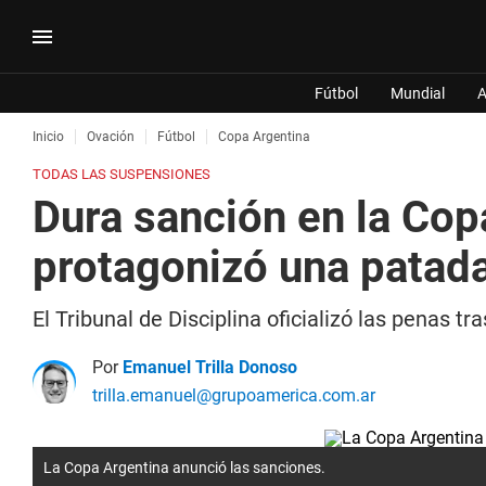
Fútbol
Mundial
A
Inicio
Ovación
Fútbol
Copa Argentina
TODAS LAS SUSPENSIONES
Dura sanción en la Cop
protagonizó una patada
El Tribunal de Disciplina oficializó las penas 
Por
Emanuel Trilla Donoso
trilla.emanuel@grupoamerica.com.ar
La Copa Argentina anunció las sanciones.