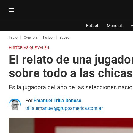
Fútbol
Mundial
A
Inicio
Ovación
Fútbol
acoso
HISTORIAS QUE VALEN
El relato de una jugado
sobre todo a las chica
Es la jugadora del año de las selecciones naci
Por
Emanuel Trilla Donoso
trilla.emanuel@grupoamerica.com.ar