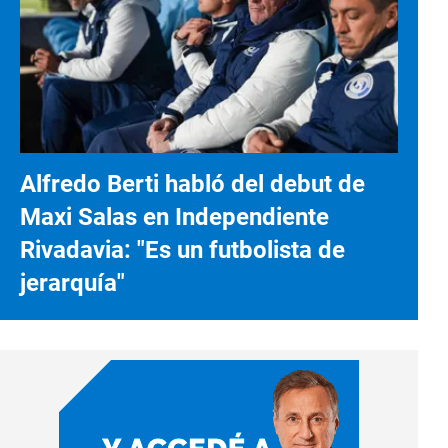
Alfredo Berti habló del debut de
Maxi Salas en Independiente
Rivadavia: "Es un futbolista de
jerarquía"