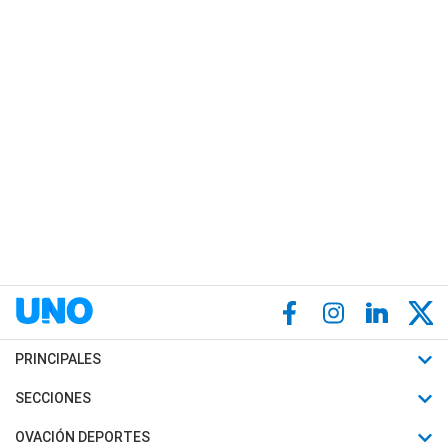
PRINCIPALES
Últimas Noticias
SECCIONES
Política
Horóscopo
OVACIÓN DEPORTES