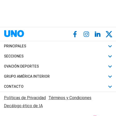
PRINCIPALES
Últimas Noticias
SECCIONES
Política
Horóscopo
OVACIÓN DEPORTES
Sociedad
Motores
Fútbol
GRUPO AMÉRICA INTERIOR
Policiales
Recetas
Mundial
Canal 7 en Vivo
CONTACTO
Judiciales
Trucos caseros
Automovilismo
Radio Nihuil
Acerca de Nosotros
Economia
Políticas de Privacidad
Términos y Condiciones
Series y Películas
Rugby
FM UNA
Contactanos
Decálogo ético de IA
Edictos y Solicitadas
Tenis
Radio Brava
Newsletter