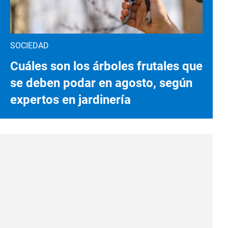
SOCIEDAD
Cuáles son los árboles frutales que
se deben podar en agosto, según
expertos en jardinería