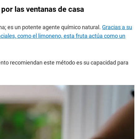
 por las ventanas de casa
ina; es un potente agente químico natural.
Gracias a su
enciales, como el limoneno, esta fruta actúa como un
iento recomiendan este método es su capacidad para