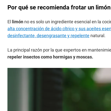
Por qué se recomienda frotar un limón
El
limón
no es solo un ingrediente esencial en la coc
alta concentración de ácido cítrico y sus aceites es
desinfectante, desengrasante y repelente
natural.
La principal razón por la que expertos en mantenim
repeler insectos como hormigas y moscas.