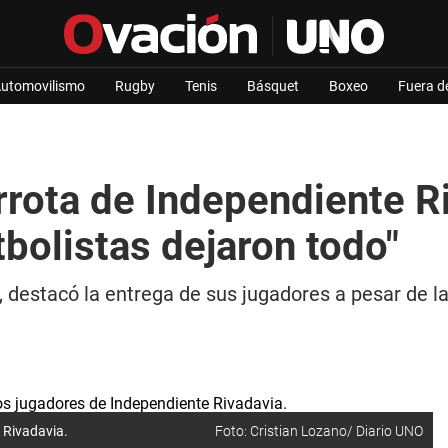
utomovilismo
Rugby
Tenis
Básquet
Boxeo
Fuera d
errota de Independiente R
tbolistas dejaron todo"
, destacó la entrega de sus jugadores a pesar de la
 Rivadavia.
Foto: Cristian Lozano/ Diario UNO