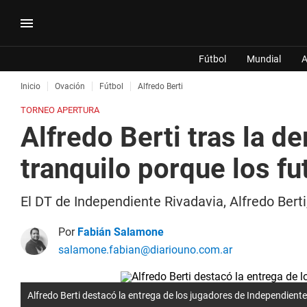
Fútbol
Mundial
A
Inicio
Ovación
Fútbol
Alfredo Berti
TORNEO APERTURA
Alfredo Berti tras la d
tranquilo porque los fu
El DT de Independiente Rivadavia, Alfredo Berti
Por
Fabián Salamone
salamone.fabian@diariouno.com.ar
Alfredo Berti destacó la entrega de los jugadores de Independiente