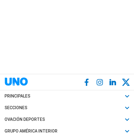
PRINCIPALES
Últimas Noticias
SECCIONES
Política
Horóscopo
OVACIÓN DEPORTES
Sociedad
Motores
Fútbol
GRUPO AMÉRICA INTERIOR