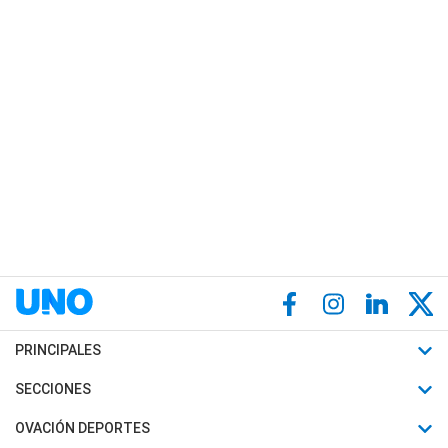
PRINCIPALES
Últimas Noticias
SECCIONES
Política
Horóscopo
OVACIÓN DEPORTES