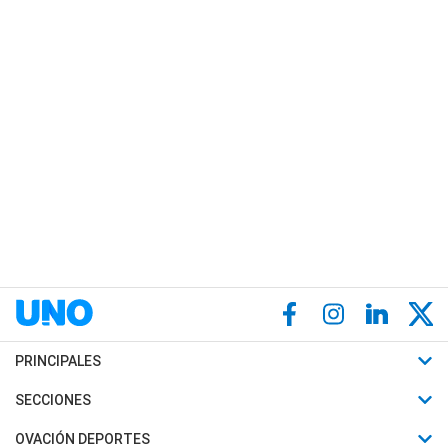
PRINCIPALES
Últimas Noticias
SECCIONES
Política
Horóscopo
OVACIÓN DEPORTES