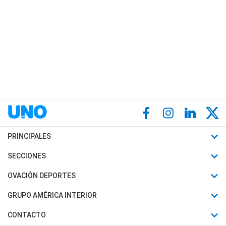
PRINCIPALES
Últimas Noticias
SECCIONES
Política
Horóscopo
OVACIÓN DEPORTES
Sociedad
Motores
Fútbol
GRUPO AMÉRICA INTERIOR
Policiales
Recetas
Mundial
Canal 7 en Vivo
CONTACTO
Judiciales
Trucos caseros