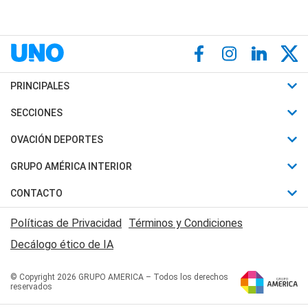
PRINCIPALES
Últimas Noticias
SECCIONES
Política
Horóscopo
OVACIÓN DEPORTES
Sociedad
Motores
Fútbol
GRUPO AMÉRICA INTERIOR
Policiales
Recetas
Mundial
Canal 7 en Vivo
CONTACTO
Judiciales
Trucos caseros
Automovilismo
Radio Nihuil
Acerca de Nosotros
Economia
Políticas de Privacidad
Términos y Condiciones
Series y Películas
Rugby
FM UNA
Contactanos
Decálogo ético de IA
Edictos y Solicitadas
Tenis
Radio Brava
Newsletter
Básquet
© Copyright 2026 GRUPO AMERICA – Todos los derechos
San Juan 8
reservados
Boxeo