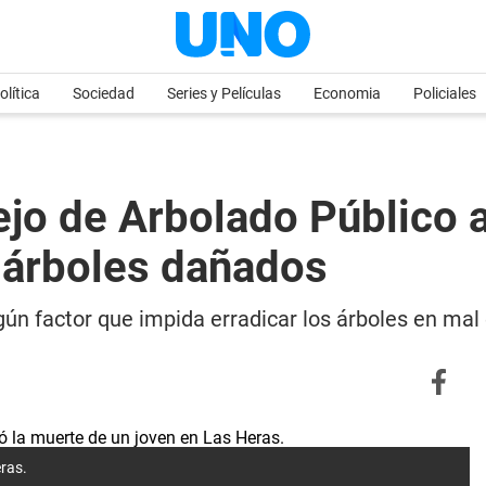
olítica
Sociedad
Series y Películas
Economia
Policiales
ejo de Arbolado Público 
 árboles dañados
ún factor que impida erradicar los árboles en mal e
eras.