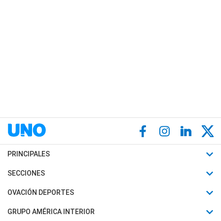
PRINCIPALES
Últimas Noticias
SECCIONES
Política
Horóscopo
OVACIÓN DEPORTES
Sociedad
Motores
Fútbol
GRUPO AMÉRICA INTERIOR
Policiales