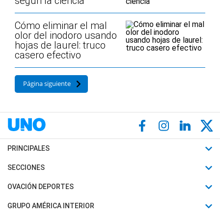
según la ciencia
Cómo eliminar el mal
olor del inodoro usando
hojas de laurel: truco
casero efectivo
Página siguiente
PRINCIPALES
Últimas Noticias
SECCIONES
Política
Horóscopo
OVACIÓN DEPORTES
Sociedad
Motores
Fútbol
GRUPO AMÉRICA INTERIOR
Policiales
Recetas