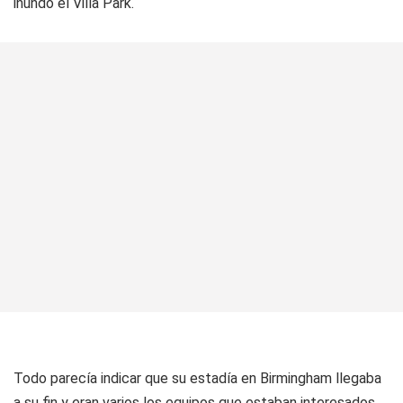
inundó el Villa Park.
Todo parecía indicar que su estadía en Birmingham llegaba
a su fin y eran varios los equipos que estaban interesados