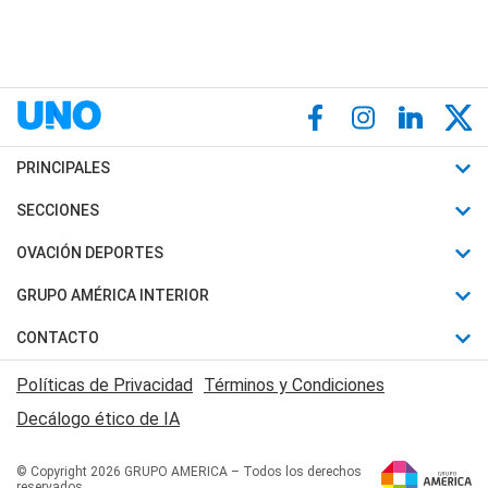
PRINCIPALES
Últimas Noticias
SECCIONES
Política
Horóscopo
OVACIÓN DEPORTES
Sociedad
Motores
Fútbol
GRUPO AMÉRICA INTERIOR
Policiales
Recetas
Mundial
Canal 7 en Vivo
CONTACTO
Judiciales
Trucos caseros
Automovilismo
Radio Nihuil
Acerca de Nosotros
Economia
Políticas de Privacidad
Términos y Condiciones
Series y Películas
Rugby
FM UNA
Contactanos
Decálogo ético de IA
Edictos y Solicitadas
Tenis
Radio Brava
Newsletter
Básquet
© Copyright 2026 GRUPO AMERICA – Todos los derechos
San Juan 8
reservados