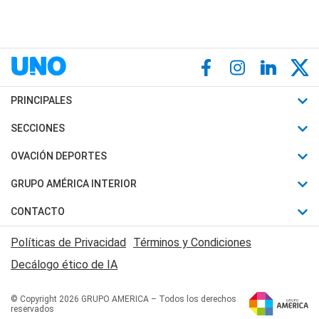
PRINCIPALES
Últimas Noticias
SECCIONES
Política
Horóscopo
OVACIÓN DEPORTES
Sociedad
Motores
Fútbol
GRUPO AMÉRICA INTERIOR
Policiales
Recetas
Mundial
Canal 7 en Vivo
CONTACTO
Judiciales
Trucos caseros
Automovilismo
Radio Nihuil
Acerca de Nosotros
Economia
Políticas de Privacidad
Términos y Condiciones
Series y Películas
Rugby
FM UNA
Contactanos
Decálogo ético de IA
Edictos y Solicitadas
Tenis
Radio Brava
Newsletter
Básquet
© Copyright 2026 GRUPO AMERICA – Todos los derechos
San Juan 8
reservados