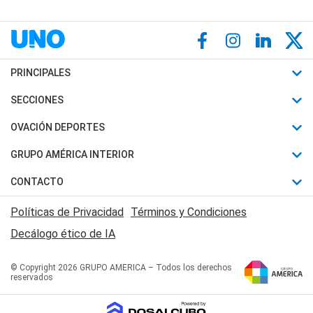
PRINCIPALES
Últimas Noticias
SECCIONES
Política
Horóscopo
OVACIÓN DEPORTES
Sociedad
Motores
Fútbol
GRUPO AMÉRICA INTERIOR
Policiales
Recetas
Mundial
Canal 7 en Vivo
CONTACTO
Judiciales
Trucos caseros
Automovilismo
Radio Nihuil
Acerca de Nosotros
Economia
Políticas de Privacidad
Términos y Condiciones
Series y Películas
Rugby
FM UNA
Contactanos
Decálogo ético de IA
Edictos y Solicitadas
Tenis
Radio Brava
Newsletter
Básquet
© Copyright 2026 GRUPO AMERICA – Todos los derechos
San Juan 8
reservados
Boxeo
Fuera de Juego