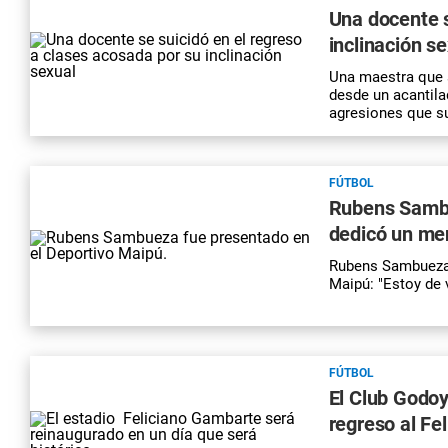
Una docente s
inclinación s
Una maestra que 
desde un acantila
agresiones que su
FÚTBOL
Rubens Sambue
dedicó un men
Rubens Sambueza 
Maipú: "Estoy de v
FÚTBOL
El Club Godoy
regreso al Fe