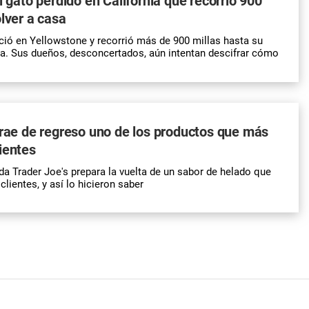
l gato perdido en California que recorrió 900
olver a casa
ió en Yellowstone y recorrió más de 900 millas hasta su
ia. Sus dueños, desconcertados, aún intentan descifrar cómo
trae de regreso uno de los productos que más
ientes
da Trader Joe's prepara la vuelta de un sabor de helado que
clientes, y así lo hicieron saber