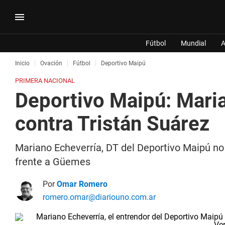
Fútbol
Mundial
A
Inicio
Ovación
Fútbol
Deportivo Maipú
PRIMERA NACIONAL
Deportivo Maipú: Maria
contra Tristán Suárez
Mariano Echeverría, DT del Deportivo Maipú no 
frente a Güemes
Por
Omar Romero
romero.omar@diariouno.com.ar