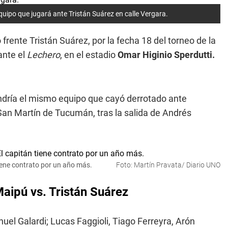
equipo que jugará ante Tristán Suárez en calle Vergara.
rente Tristán Suárez, por la fecha 18 del torneo de la
ante el
Lechero
, en el estadio
Omar Higinio Sperdutti.
ría el mismo equipo que cayó derrotado ante
San Martín de Tucumán, tras la salida de Andrés
tiene contrato por un año más.
Foto: Martín Pravata/ Diario UNO
aipú vs. Tristán Suárez
uel Galardi; Lucas Faggioli, Tiago Ferreyra, Arón