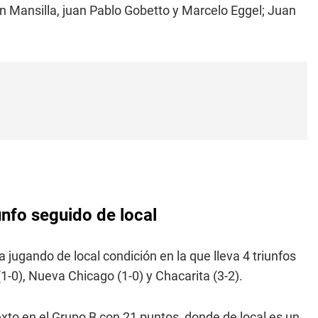
n Mansilla, juan Pablo Gobetto y Marcelo Eggel; Juan
unfo seguido de local
 jugando de local condición en la que lleva 4 triunfos
1-0), Nueva Chicago (1-0) y Chacarita (3-2).
xto en el Grupo B con 21 puntos, donde de local es un