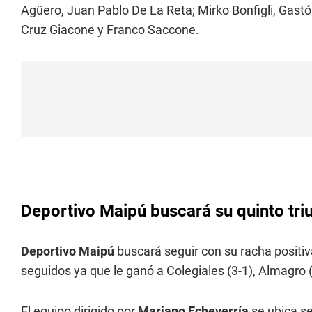
Agüero, Juan Pablo De La Reta; Mirko Bonfigli, Gastó
Cruz Giacone y Franco Saccone.
Deportivo Maipú buscará su quinto tri
Deportivo Maipú
buscará seguir con su racha positiva
seguidos ya que le ganó a Colegiales (3-1), Almagro (
El equipo dirigido por
Mariano Echeverría
se ubica se