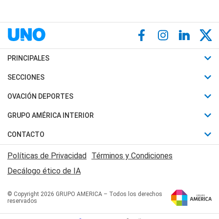
PRINCIPALES
Últimas Noticias
SECCIONES
Política
Horóscopo
OVACIÓN DEPORTES
Sociedad
Motores
Fútbol
GRUPO AMÉRICA INTERIOR
Policiales
Recetas
Mundial
Canal 7 en Vivo
CONTACTO
Judiciales
Trucos caseros
Automovilismo
Radio Nihuil
Acerca de Nosotros
Economia
Políticas de Privacidad
Términos y Condiciones
Series y Películas
Rugby
FM UNA
Contactanos
Decálogo ético de IA
Edictos y Solicitadas
Tenis
Radio Brava
Newsletter
Básquet
© Copyright 2026 GRUPO AMERICA – Todos los derechos
San Juan 8
reservados
Boxeo