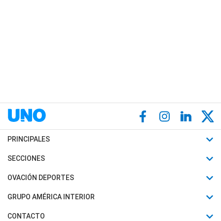
PRINCIPALES
Últimas Noticias
SECCIONES
Política
Horóscopo
OVACIÓN DEPORTES
Sociedad
Motores
Fútbol
GRUPO AMÉRICA INTERIOR
Policiales
Recetas
Mundial
Canal 7 en Vivo
CONTACTO