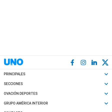
PRINCIPALES
Últimas Noticias
SECCIONES
Política
Horóscopo
OVACIÓN DEPORTES
Sociedad
Motores
Fútbol
GRUPO AMÉRICA INTERIOR
Policiales
Recetas
Mundial