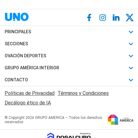
PRINCIPALES
Últimas Noticias
SECCIONES
Política
Horóscopo
OVACIÓN DEPORTES
Sociedad
Motores
Fútbol
GRUPO AMÉRICA INTERIOR
Policiales
Recetas
Mundial
Canal 7 en Vivo
CONTACTO
Judiciales
Trucos caseros
Automovilismo
Radio Nihuil
Acerca de Nosotros
Economia
Políticas de Privacidad
Términos y Condiciones
Series y Películas
Rugby
FM UNA
Contactanos
Decálogo ético de IA
Edictos y Solicitadas
Tenis
Radio Brava
Newsletter
Básquet
© Copyright 2026 GRUPO AMERICA – Todos los derechos
San Juan 8
reservados
Boxeo
Fuera de Juego