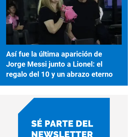
Así fue la última aparición de
Jorge Messi junto a Lionel: el
regalo del 10 y un abrazo eterno