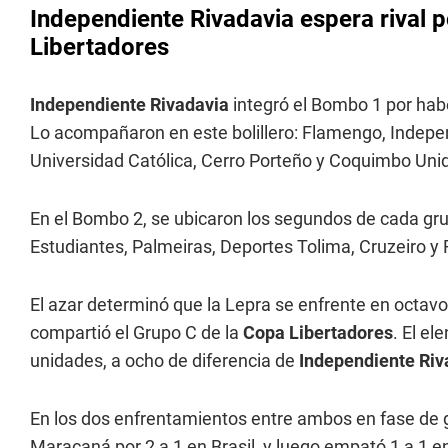
Independiente Rivadavia espera rival p
Libertadores
Independiente Rivadavia
integró el Bombo 1 por hab
Lo acompañaron en este bolillero: Flamengo, Independ
Universidad Católica, Cerro Porteño y Coquimbo Uni
En el Bombo 2, se ubicaron los segundos de cada grup
Estudiantes, Palmeiras, Deportes Tolima, Cruzeiro y
El azar determinó que la Lepra se enfrente en octavos 
compartió el Grupo C de la
Copa Libertadores
. El e
unidades, a ocho de diferencia de
Independiente Riv
En los dos enfrentamientos entre ambos en fase de gr
Maracaná por 2 a 1 en Brasil, y luego empató 1 a 1 e