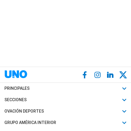
PRINCIPALES
Últimas Noticias
SECCIONES
Política
Horóscopo
OVACIÓN DEPORTES
Sociedad
Motores
Fútbol
GRUPO AMÉRICA INTERIOR
Policiales
Recetas