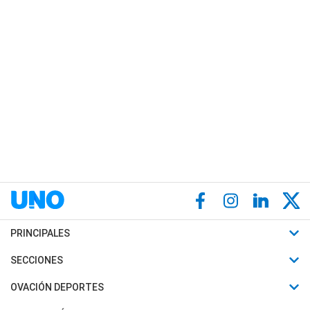
PRINCIPALES
Últimas Noticias
SECCIONES
Política
Horóscopo
OVACIÓN DEPORTES
Sociedad
Motores