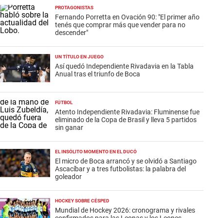
PROTAGONISTAS
Fernando Porretta en Ovación 90: "El primer año
tenés que comprar más que vender para no
descender"
UN TÍTULO EN JUEGO
Así quedó Independiente Rivadavia en la Tabla
Anual tras el triunfo de Boca
FÚTBOL
Atento Independiente Rivadavia: Fluminense fue
eliminado de la Copa de Brasil y lleva 5 partidos
sin ganar
EL INSÓLITO MOMENTO EN EL DUCÓ
El micro de Boca arrancó y se olvidó a Santiago
Ascacíbar y a tres futbolistas: la palabra del
goleador
HOCKEY SOBRE CÉSPED
Mundial de Hockey 2026: cronograma y rivales