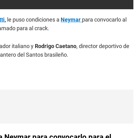
ti
,
le puso condiciones a
Neymar
para convocarlo al
amado para al crack.
ador italiano y
Rodrigo Caetano
, director deportivo de
elantero del Santos brasileño.
 a Neymar para convocarlo para el