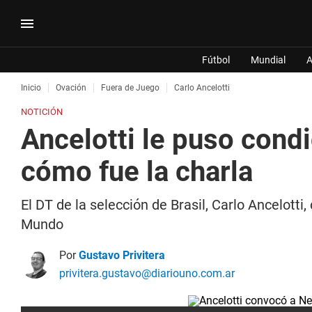
Fútbol
Mundial
A
Inicio
Ovación
Fuera de Juego
Carlo Ancelotti
NOTICIÓN
Ancelotti le puso cond
cómo fue la charla
El DT de la selección de Brasil, Carlo Ancelott
Mundo
Por
Gustavo Privitera
privitera.gustavo@diariouno.com.ar