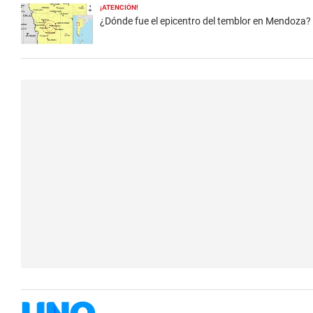
¡ATENCIÓN!
¿Dónde fue el epicentro del temblor en Mendoza?