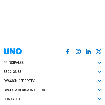
PRINCIPALES
Últimas Noticias
SECCIONES
Política
Horóscopo
OVACIÓN DEPORTES
Sociedad
Motores
Fútbol
GRUPO AMÉRICA INTERIOR
Policiales
Recetas
Mundial
Canal 7 en Vivo
CONTACTO
Judiciales
Trucos caseros
Automovilismo