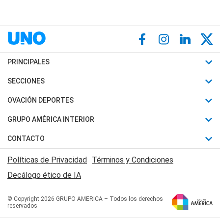
PRINCIPALES
Últimas Noticias
SECCIONES
Política
Horóscopo
OVACIÓN DEPORTES
Sociedad
Motores
Fútbol
GRUPO AMÉRICA INTERIOR
Policiales
Recetas
Mundial
Canal 7 en Vivo
CONTACTO
Judiciales
Trucos caseros
Automovilismo
Radio Nihuil
Acerca de Nosotros
Economia
Políticas de Privacidad
Términos y Condiciones
Series y Películas
Rugby
FM UNA
Contactanos
Decálogo ético de IA
Edictos y Solicitadas
Tenis
Radio Brava
Newsletter
Básquet
© Copyright 2026 GRUPO AMERICA – Todos los derechos
San Juan 8
reservados
Boxeo