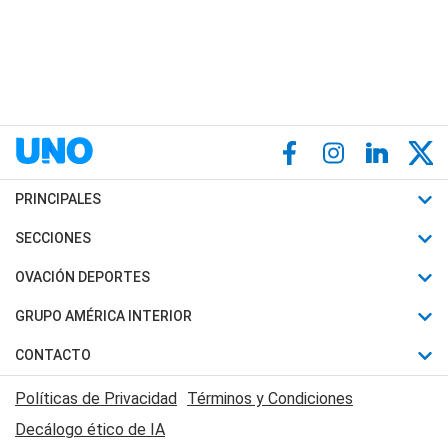
PRINCIPALES
Últimas Noticias
SECCIONES
Política
Horóscopo
OVACIÓN DEPORTES
Sociedad
Motores
Fútbol
GRUPO AMÉRICA INTERIOR
Policiales
Recetas
Mundial
Canal 7 en Vivo
CONTACTO
Judiciales
Trucos caseros
Automovilismo
Radio Nihuil
Acerca de Nosotros
Economia
Políticas de Privacidad
Términos y Condiciones
Series y Películas
Rugby
FM UNA
Contactanos
Decálogo ético de IA
Edictos y Solicitadas
Tenis