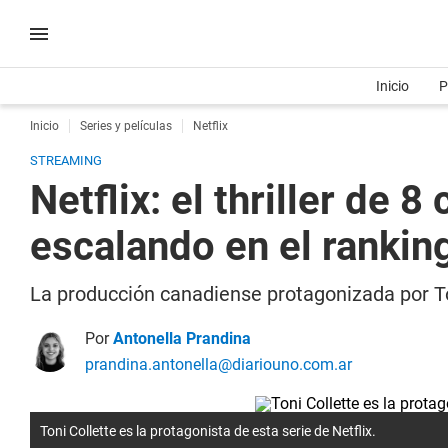
Inicio
P
Inicio
Series y películas
Netflix
STREAMING
Netflix: el thriller de 
escalando en el ranki
La producción canadiense protagonizada por To
Por
Antonella Prandina
prandina.antonella@diariouno.com.ar
Toni Collette es la protagonista de esta serie de Netflix.