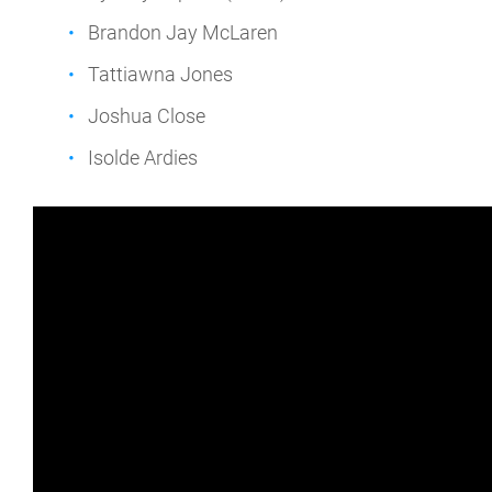
Brandon Jay McLaren
Tattiawna Jones
Joshua Close
Isolde Ardies