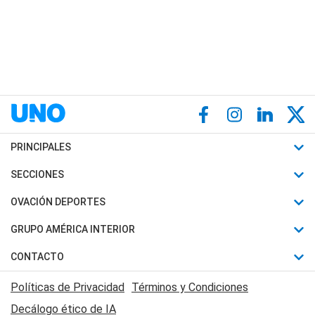
PRINCIPALES
Últimas Noticias
SECCIONES
Política
Horóscopo
OVACIÓN DEPORTES
Sociedad
Motores
Fútbol
GRUPO AMÉRICA INTERIOR
Policiales
Recetas
Mundial
Canal 7 en Vivo
CONTACTO
Judiciales
Trucos caseros
Automovilismo
Radio Nihuil
Acerca de Nosotros
Economia
Políticas de Privacidad
Términos y Condiciones
Series y Películas
Rugby
FM UNA
Contactanos
Decálogo ético de IA
Edictos y Solicitadas