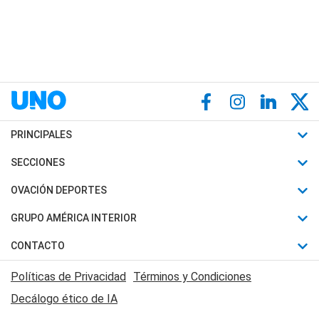
PRINCIPALES
Últimas Noticias
SECCIONES
Política
Horóscopo
OVACIÓN DEPORTES
Sociedad
Motores
Fútbol
GRUPO AMÉRICA INTERIOR
Policiales
Recetas
Mundial
Canal 7 en Vivo
CONTACTO
Judiciales
Trucos caseros
Automovilismo
Radio Nihuil
Acerca de Nosotros
Economia
Políticas de Privacidad
Términos y Condiciones
Series y Películas
Rugby
FM UNA
Contactanos
Decálogo ético de IA
Edictos y Solicitadas
Tenis
Radio Brava
Newsletter