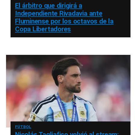
El árbitro que dirigirá a
Independiente Rivadavia ante
Fluminense por los octavos de la
Copa Libertadores
FÚTBOL
Nicolás Tagliafico volvió al stream: