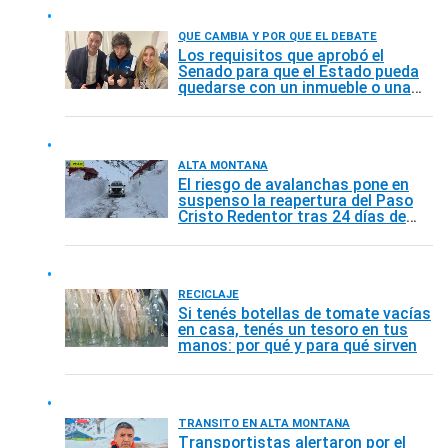
QUÉ CAMBIA Y POR QUÉ EL DEBATE
Los requisitos que aprobó el
Senado para que el Estado pueda
quedarse con un inmueble o una
empresa privada
ALTA MONTAÑA
El riesgo de avalanchas pone en
suspenso la reapertura del Paso
Cristo Redentor tras 24 días de
cierre
RECICLAJE
Si tenés botellas de tomate vacías
en casa, tenés un tesoro en tus
manos: por qué y para qué sirven
TRÁNSITO EN ALTA MONTAÑA
Transportistas alertaron por el